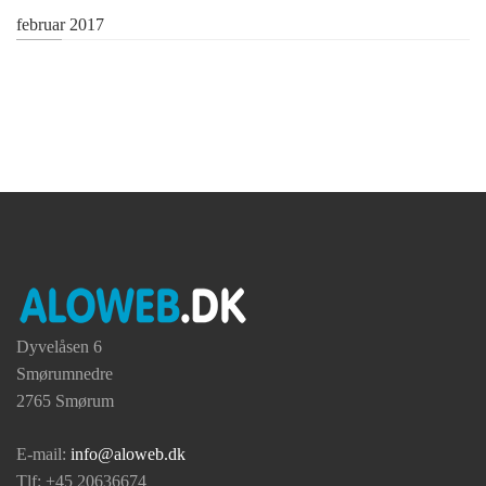
februar 2017
Dyvelåsen 6
Smørumnedre
2765 Smørum
E-mail:
info@aloweb.dk
Tlf: +45 20636674