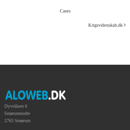
Cases
Krigsvidenskab.dk
Dyvelåsen 6
Smørumnedre
2765 Smørum