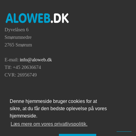
Dyvelåsen 6
Smørumnedre
2765 Smørum
E-mail:
info@aloweb.dk
Tlf: +45 20636674
CVR: 26956749
Nyt website til Dansk Militært Idrætsforbund
Vi har netop lanceret nyt website til…
Denne hjemmeside bruger cookies for at
ConcreteCMS lancerer ver. 9.4.8
sikre, at du får den bedste oplevelse på vores
En udgivelse med fokus på forbedret…
hjemmeside.
Læs mere om vores privatlivspolitik.